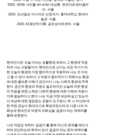
2020. 제5회 서리풀 Art of Art 대상展. 한전아트센터갤러
리. 서울
2020. 조선일보 아시아프 선정작가. 홍익대학교 현대미
술관. 서울
2020. A1청년작가展. 금보성아트센터. 서울
현대인이란 ‘오늘’이라는 생활환경 속에서 그 환경에 적응
하며 사는 사람들이다. 현대인으로 산다는 것은 자기가 처
한 오늘의 환경에 가장 합리적으로 적응하며 사는 것 이라
고 할 수 있다. 따라서 그 적응이 합리적이기 위해서는 환경
에 대한 올바른 이해가 관건이다. 나는 사회적 환경에 주목
한다. 공간적 환경의 적응도 필요하지만 오늘에 처한 환경
의 적응을 위한 노력은 사회적 환경에 대한 이해와 적응이
더욱 절실하다고 본다. 나는 지금 어떤 세상에 살고 있는지,
이 세상에 대한 끊임없는 관찰이 요구된다. 즉, 나 자신에 대
한 주된 관심이 현대인으로 확장되었으며 또 다른 나의 자
화상과 현대인의 익명적 자화상을 ‘곰곰이’라는 캐릭터를
통해 표현한다.
나의 작업은 캐릭터 ‘곰곰이’를 통해 자신의 존재를 재인식
하며 진단하는데 목적이 있다.‘곰곰이’라는 창작 캐릭터를
소재로 일상을 재해석하고 재현과 변형을 통해 이미지화